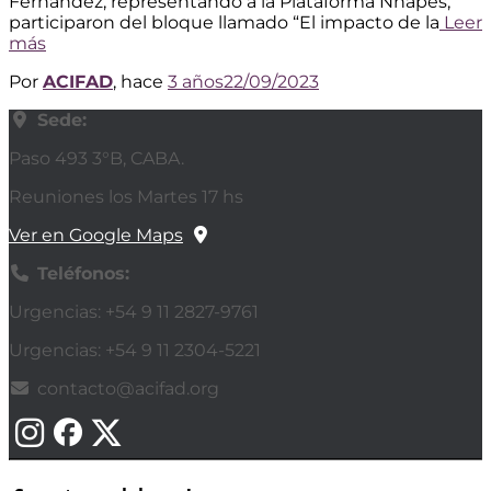
Fernández, representando a la Plataforma Nnapes,
participaron del bloque llamado “El impacto de la
Leer
más
Por
ACIFAD
, hace
3 años
22/09/2023
Sede:
Paso 493 3°B, CABA.
Reuniones los Martes 17 hs
Ver en Google Maps
Teléfonos:
Urgencias: +54 9 11 2827-9761
Urgencias: +54 9 11 2304-5221
contacto@acifad.org